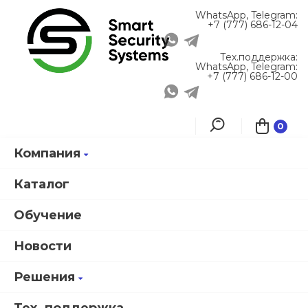
WhatsApp, Telegram:
+7 (777) 686-12-04
Тех.поддержка:
WhatsApp, Telegram:
+7 (777) 686-12-00
0
Компания
Главная
Информация
Новости
Представлено бесплатное программное обеспечение Smartec для
Каталог
арочных металлодетекторов
Обучение
Новости
Представлено бесплатное
программное обеспечение
Решения
Smartec для арочных