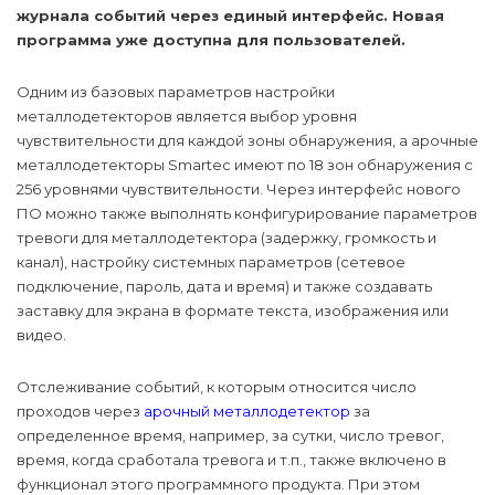
журнала событий через единый интерфейс. Новая
программа уже доступна для пользователей.
Одним из базовых параметров настройки
металлодетекторов является выбор уровня
чувствительности для каждой зоны обнаружения, а арочные
металлодетекторы Smartec имеют по 18 зон обнаружения с
256 уровнями чувствительности. Через интерфейс нового
ПО можно также выполнять конфигурирование параметров
тревоги для металлодетектора (задержку, громкость и
канал), настройку системных параметров (сетевое
подключение, пароль, дата и время) и также создавать
заставку для экрана в формате текста, изображения или
видео.
Отслеживание событий, к которым относится число
проходов через
арочный металлодетектор
за
определенное время, например, за сутки, число тревог,
время, когда сработала тревога и т.п., также включено в
функционал этого программного продукта. При этом