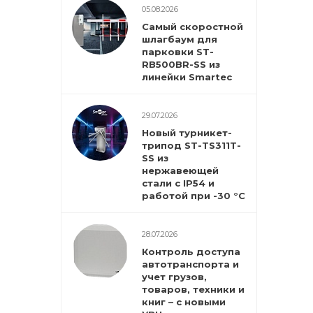
05.08.2026
Самый скоростной
шлагбаум для
парковки ST-
RB500BR-SS из
линейки Smartec
29.07.2026
Новый турникет-
трипод ST-TS311T-
SS из
нержавеющей
стали с IP54 и
работой при -30 °С
28.07.2026
Контроль доступа
автотранспорта и
учет грузов,
товаров, техники и
книг – с новыми