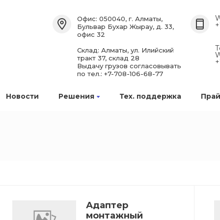
W
Офис: 050040, г. Алматы,
+
Бульвар Бухар Жырау, д. 33,
офис 32
Т
Склад: Алматы, ул. Илийский
W
тракт 37, склад 28
+
Выдачу грузов согласовывать
по тел.: +7-708-106-68-77
Новости
Решения
Тех. поддержка
Прай
Адаптер
монтажный