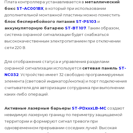
Плата контроллера устанавливается в
металлический
бокс
ST-AC001BX
, в который при использовании
дополнительной монтажной пластины можно поместить
блок бесперебойного питания
ST-PS103
и
аккумуляторную батарею
ST-BT107
. Таким образом,
система охранной сигнализации будет снабжаться
высококачественным электропитанием при отключении
сети 220 В.
Для отображения статуса и управления разделами
охранной сигнализации используется
сетевая панель
ST-
NC032
. Устройство имеет 32 свободно программируемых
элемента (световой индикатор/кнопка) и порт подключения
считывателя для авторизации сотрудника при выполнении
каких-либо операций.
Активные лазерные барьеры
ST-PDхххLB-MC
создают
невидимую лазерную границу по периметру защищаемой
территории и формируют сигнал тревоги при
одновременном прерывании соседних лучей. Высокая