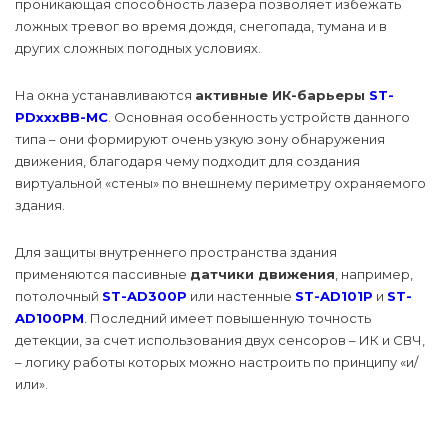
проникающая способность лазера позволяет избежать
ложных тревог во время дождя, снегопада, тумана и в
других сложных погодных условиях.
На окна устанавливаются
активные ИК-барьеры
ST-
PDxxxBB-MC
. Основная особенность устройств данного
типа – они формируют очень узкую зону обнаружения
движения, благодаря чему подходит для создания
виртуальной «стены» по внешнему периметру охраняемого
здания.
Для защиты внутреннего пространства здания
применяются пассивные
датчики движения
, например,
потолочный
ST-AD300P
или настенные
ST-AD101P
и
ST-
AD100PM
. Последний имеет повышенную точность
детекции, за счет использования двух сенсоров – ИК и СВЧ,
– логику работы которых можно настроить по принципу «и/
или».