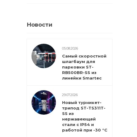
Новости
05.08.2026
Самый скоростной
шлагбаум для
парковки ST-
RB500BR-SS из
линейки Smartec
29.07.2026
Новый турникет-
трипод ST-TS311T-
SS из
нержавеющей
стали с IP54 и
работой при -30 °С