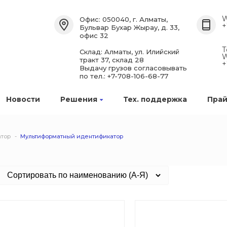
W
Офис: 050040, г. Алматы,
+
Бульвар Бухар Жырау, д. 33,
офис 32
Т
Склад: Алматы, ул. Илийский
W
тракт 37, склад 28
+
Выдачу грузов согласовывать
по тел.: +7-708-106-68-77
Новости
Решения
Тех. поддержка
Прай
тор
Мультиформатный идентификатор