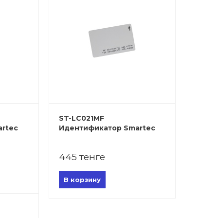
ST-LC021MF
rtec
Идентификатор Smartec
445 тенге
В корзину