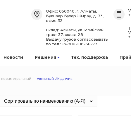
W
Офис: 050040, г. Алматы,
+
Бульвар Бухар Жырау, д. 33,
офис 32
Т
Склад: Алматы, ул. Илийский
W
тракт 37, склад 28
+
Выдачу грузов согласовывать
по тел.: +7-708-106-68-77
Новости
Решения
Тех. поддержка
Прай
 периметральный
Активный ИК датчик