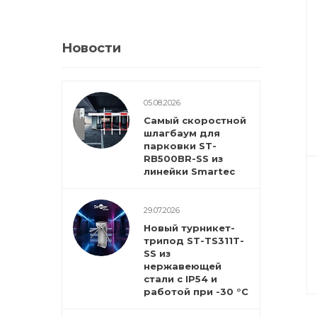
Новости
05.08.2026
Самый скоростной
шлагбаум для
парковки ST-
RB500BR-SS из
линейки Smartec
29.07.2026
Новый турникет-
трипод ST-TS311T-
SS из
нержавеющей
стали с IP54 и
работой при -30 °С