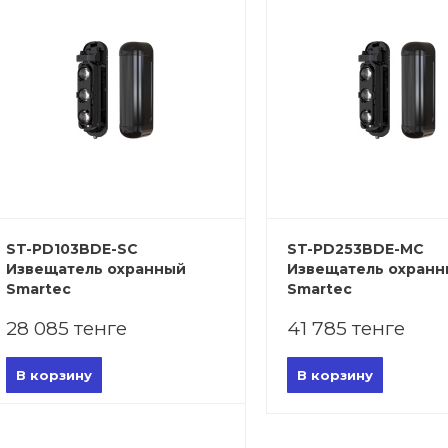
ST-PD103BDE-SC
ST-PD253BDE-MC
Извещатель охранный
Извещатель охран
Smartec
Smartec
28 085 тенге
41 785 тенге
В корзину
В корзину