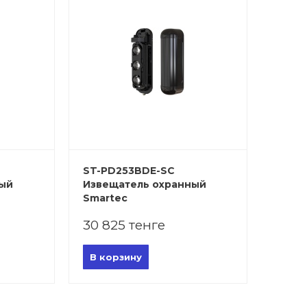
ST-PD253BDE-SC
ный
Извещатель охранный
Smartec
30 825 тенге
В корзину