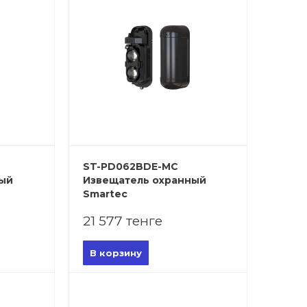
ST-PD062BDE-MC
ный
Извещатель охранный
Smartec
21 577 тенге
В корзину