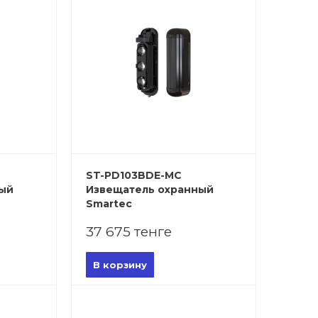
ST-PD103BDE-MC
ный
Извещатель охранный
Smartec
37 675 тенге
В корзину