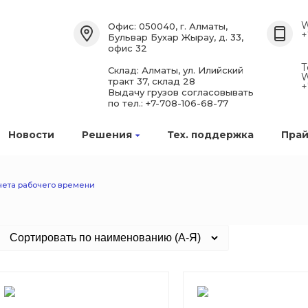
W
Офис: 050040, г. Алматы,
+
Бульвар Бухар Жырау, д. 33,
офис 32
Т
Склад: Алматы, ул. Илийский
W
тракт 37, склад 28
+
Выдачу грузов согласовывать
по тел.: +7-708-106-68-77
Новости
Решения
Тех. поддержка
Прай
чета рабочего времени