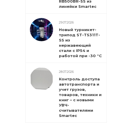
RB500BR-SS из
линейки Smartec
29.07.2026
Новый турникет-
трипод ST-TS311T-
SS из
нержавеющей
стали с IP54 и
работой при -30 °С
28.07.2026
Контроль доступа
автотранспорта и
учет грузов,
товаров, техники и
книг – с новыми
УВЧ-
считывателями
Smartec