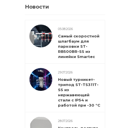
Новости
05.08.2026
Самый скоростной
шлагбаум для
парковки ST-
RB500BR-SS из
линейки Smartec
29.07.2026
Новый турникет-
трипод ST-TS311T-
SS из
нержавеющей
стали с IP54 и
работой при -30 °С
28.07.2026