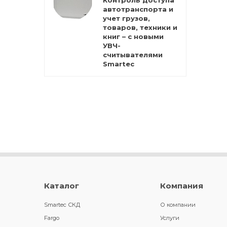
Контроль доступа
автотранспорта и
учет грузов,
товаров, техники и
книг – с новыми
УВЧ-
считывателями
Smartec
Каталог
Компания
Smartec СКД
О компании
Fargo
Услуги