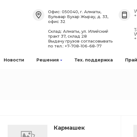
W
Офис: 050040, г. Алматы,
+
Бульвар Бухар Жырау, д. 33,
офис 32
Т
Склад: Алматы, ул. Илийский
W
тракт 37, склад 28
+
Выдачу грузов согласовывать
по тел.: +7-708-106-68-77
Новости
Решения
Тех. поддержка
Прай
Кармашек