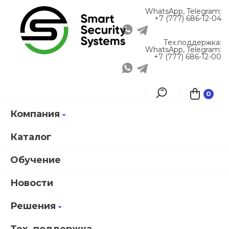
WhatsApp, Telegram:
+7 (777) 686-12-04
Тех.поддержка:
WhatsApp, Telegram:
+7 (777) 686-12-00
0
Компания
Главная
О компании
Партнеры
Schrack Seconet: эксперт в области систем пожарной сигнализации
Каталог
Обучение
Schrack Seconet: эксперт в
Новости
области систем пожарной
Решения
сигнализации