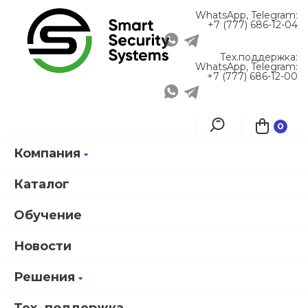
WhatsApp, Telegram:
+7 (777) 686-12-04
Тех.поддержка:
WhatsApp, Telegram:
+7 (777) 686-12-00
0
Компания
Главная
О компании
Партнеры
LENEL: комплексная система безопасности
Каталог
Обучение
LENEL: комплексная
Новости
система безопасности
Решения