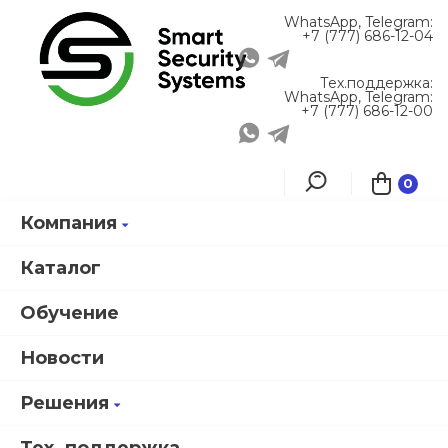
WhatsApp, Telegram:
+7 (777) 686-12-04
Тех.поддержка:
WhatsApp, Telegram:
+7 (777) 686-12-00
0
Компания
Главная
О компании
Партнеры
Smartec: ИСБ на основе интеграционного ПО Timex
Каталог
Обучение
Smartec: ИСБ на основе
Новости
интеграционного ПО Timex
Решения
Торговая
марка Smartec,