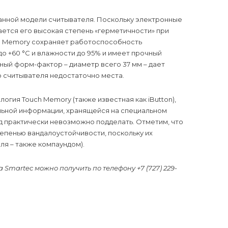
данной модели считывателя. Поскольку электронные
тся его высокая степень «герметичности» при
uch Memory сохраняет работоспособность
до +60 °С и влажности до 95% и имеет прочный
тный форм-фактор – диаметр всего 37 мм – дает
го считывателя недостаточно места.
гия Touch Memory (также известная как iButton),
льной информации, хранящейся на специальном
д практически невозможно подделать. Отметим, что
тепенью вандалоустойчивости, поскольку их
ля – также компаундом).
martec можно получить по телефону +7 (727) 229-