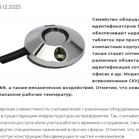
3.12.2025
Семейство оборудо
идентификаторов T
обеспечивают наде
таблеток при прост
компактным корпус
также станет опти
различных объектах
идентификация сот
офисах и др. Модел
всевозможные СКУД 
P68, а также механических воздействий. Отметим, что но
иапазоне рабочих температур.
ирокая совместимость считывателей с различным оборудовани
 в существующие инфраструктуры на предприятии. Так, считыва
нтроля доступа и/или учета рабочего времени сотрудников, так
других специальных назначений в прочих сферах. Отметим, что 
ростую конструкцию без движущихся частей и механизмов.