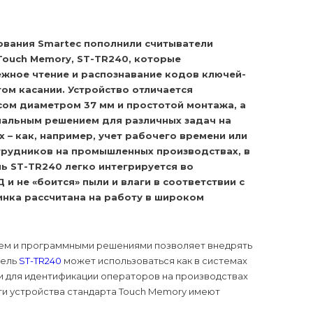
вания Smartec пополнили считыватели
ouch Memory, ST-TR240, которые
жное чтение и распознавание кодов ключей-
ом касании. Устройство отличается
ом диаметром 37 мм и простотой монтажа, а
мальным решением для различных задач на
 – как, например, учет рабочего времени или
рудников на промышленных производствах, в
ь ST-TR240 легко интегрируется во
и не «боится» пыли и влаги в соответствии с
винка рассчитана на работу в широком
ем и программными решениями позволяет внедрять
тель
ST-TR240
может использоваться как в системах
 и для идентификации операторов на производствах
эти устройства стандарта Touch Memory имеют