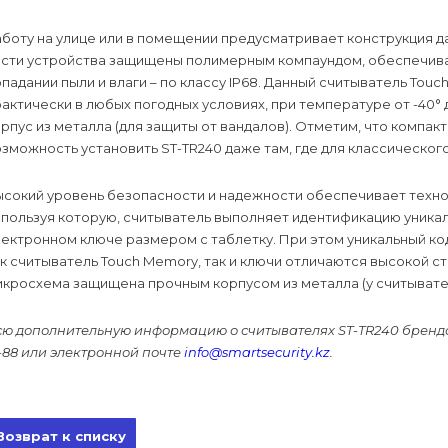
аботу на улице или в помещении предусматривает конструкция 
асти устройства защищены полимерным компаундом, обеспечивае
падании пыли и влаги – по классу IP68. Данный считыватель To
актически в любых погодных условиях, при температуре от -40° 
рпус из металла (для защиты от вандалов). Отметим, что компак
зможность установить ST-TR240 даже там, где для классическо
сокий уровень безопасности и надежности обеспечивает техноло
спользуя которую, считыватель выполняет идентификацию уника
ектронном ключе размером с таблетку. При этом уникальный ко
к считыватель Touch Memory, так и ключи отличаются высокой с
икросхема защищена прочным корпусом из металла (у считывате
ю дополнительную информацию о считывателях ST-TR240 бренда S
-88 или электронной почте
info@smartsecurity.kz
.
Возврат к списку