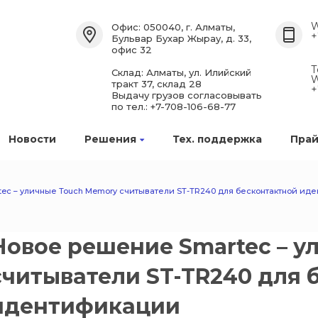
W
Офис: 050040, г. Алматы,
+
Бульвар Бухар Жырау, д. 33,
офис 32
Т
Склад: Алматы, ул. Илийский
W
тракт 37, склад 28
+
Выдачу грузов согласовывать
по тел.: +7-708-106-68-77
Новости
Решения
Тех. поддержка
Прай
ec – уличные Touch Memory считыватели ST-TR240 для бесконтактной ид
Новое решение Smartec – у
считыватели ST-TR240 для 
идентификации