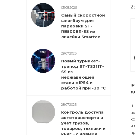
2
05.08.2026
Самый скоростной
шлагбаум для
парковки ST-
RB500BR-SS из
линейки Smartec
29.07.2026
Новый турникет-
трипод ST-TS311T-
SS из
нержавеющей
стали с IP54 и
I
работой при -30 °С
д
28.07.2026
Ш
Контроль доступа
их
автотранспорта и
ко
учет грузов,
и 
товаров, техники и
п
книг – с новыми