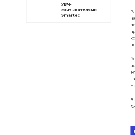
УВЧ-
считывателями
Р
Smartec
ч
по
пр
ко
во
Вы
и
эл
ка
м
Вс
15