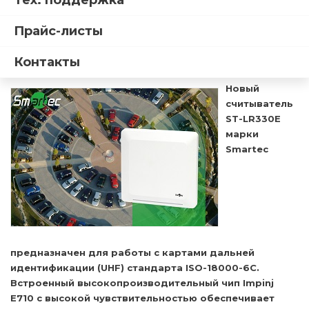
Тех. поддержка
LR330E на базе чипа Impinj
Прайс-листы
E710
29.04.2026
Контакты
Новый
считыватель
ST-LR330E
марки
Smartec
предназначен для работы с картами дальней
идентификации (UHF) стандарта ISO-18000-6C.
Встроенный высокопроизводительный чип Impinj
E710 с высокой чувствительностью обеспечивает