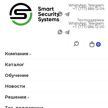
WhatsApp, Telegram:
+7 (777) 686-12-04
Тех.поддержка:
WhatsApp, Telegram:
+7 (777) 686-12-00
0
Компания
Главная
Информация
Новости
В линейке Smartec появился считыватель UHF дальнего действия
Каталог
ST-LR330E на базе чипа Impinj E710
Обучение
Новости
В линейке Smartec
появился считыватель UHF
Решения
дальнего действия ST-