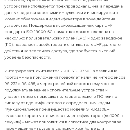
устройства используется трехпроводная шина, а передача
данных ведется короткими импульсами и инициируется в
момент обнаружения идентификатора в зоне действия
устройства. Поддержка высокозащищенных карт UHF
стандарта ISO-18000-6C, память которых разделена на
несколько пользовательских полей (EPC) и одно заводское
(TID), позволяет задействовать считыватель UHF дальнего
действия на тех точках доступа, где требуется высокий
уровень безопасности.
Интегрировать считыватель UHF ST-LR330E в различные
программные приложения позволяет наличие интерфейсов
RS-232 и RS-485, а через релейный выход к нему можно
подключать внешние исполнительные устройства и
управлять ими с помощью пользовательского ПО или по
сигналу от идентификаторов с определенным кодом.
Функциональное преимущество модели ST-LR330E –
высокая скорость чтения карт-идентификаторов (до 1000 в
секунду) – может пригодиться в логистике для контроля за
перемещением грузов, в сельском хозяйстве для