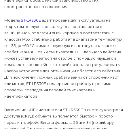
идентификаторов, с низкой зависимостью от их
пространственного положения.
Модель
ST-LR330E
адаптирована для эксплуатации на
открытом воздухе, поскольку она поставляется в
защищенном от влаги и пыли корпусе в соответствии с
классом IP65, стабильно работает в диапазоне температур
от -35 до +60 °С и имеет звуковую и световую индикацию
срабатывания. Новый считыватель UHF дальнего действия
может устанавливаться на столбе с помощью идущего в
комплекте кронштейна, который позволяет регулировать
наклон устройства для оптимизации области его действия.
Для исключения ложных срабатываний от сторонних карт
или меток, ST-LR330E поддерживает работу в режиме
проверки совпадения паролей считывателя и
идентификатора.
Включение UHF считывателя ST-LR330E в систему контроля
доступа (СКУД) объекта выполняется быстро и просто
через интерфейс Виганд формата 26 или 34 (по выбору
заказчика). При этом для физического подключения